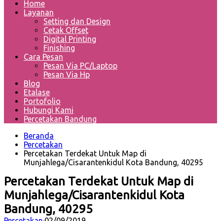
Home
Layanan
Setting dan Design
Cetak Offset
Digital Printing
Finishing
Cara Pesan
Pesan Via PC/Laptop
Pesan Via Hp
Blog
Etalase
Portofolio
Hubungi Kami
Percetakan Bandung
Beranda
Percetakan
Percetakan Terdekat Untuk Map di
Munjahlega/Cisarantenkidul Kota Bandung, 40295
Percetakan Terdekat Untuk Map di
Munjahlega/Cisarantenkidul Kota
Bandung, 40295
Percetakan
·
02/09/2019