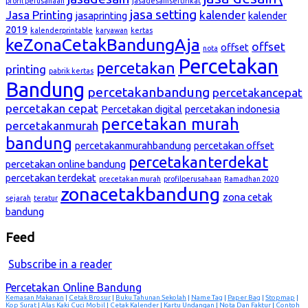
profil perusahaan
jasadesainsertifikat
jasa setting
Jasa Printing
kalender
jasaprinting
kalender
2019
kalenderprintable
karyawan
kertas
keZonaCetakBandungAja
offset
offset
nota
Percetakan
percetakan
printing
pabrik kertas
Bandung
percetakanbandung
percetakancepat
percetakan cepat
Percetakan digital
percetakan indonesia
percetakan murah
percetakanmurah
bandung
percetakanmurahbandung
percetakan offset
percetakanterdekat
percetakan online bandung
percetakan terdekat
precetakan murah
profilperusahaan
Ramadhan 2020
zonacetakbandung
zona cetak
sejarah
teratur
bandung
Feed
Subscribe in a reader
Percetakan Online Bandung
Kemasan Makanan
|
Cetak Brosur
|
Buku Tahunan Sekolah
|
Name Tag
|
Paper Bag
|
Stopmap
|
Kop Surat
|
Alas Kaki Cuci Mobil
|
Cetak Kalender
|
Kartu Undangan
|
Nota Dan Faktur
|
Contoh