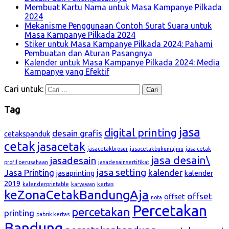
Membuat Kartu Nama untuk Masa Kampanye Pilkada
2024
Mekanisme Penggunaan Contoh Surat Suara untuk
Masa Kampanye Pilkada 2024
Stiker untuk Masa Kampanye Pilkada 2024: Pahami
Pembuatan dan Aturan Pasangnya
Kalender untuk Masa Kampanye Pilkada 2024: Media
Kampanye yang Efektif
Cari untuk:
Tag
jasa
digital printing
desain grafis
cetakspanduk
cetak
jasacetak
jasacetakbrosur
jasacetakbukumajmu
jasa cetak
jasa desain\
jasadesain
profil perusahaan
jasadesainsertifikat
jasa setting
Jasa Printing
kalender
jasaprinting
kalender
2019
kalenderprintable
karyawan
kertas
keZonaCetakBandungAja
offset
offset
nota
Percetakan
percetakan
printing
pabrik kertas
Bandung