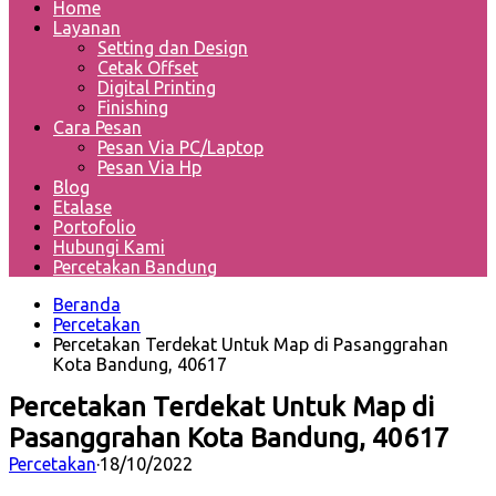
Home
Layanan
Setting dan Design
Cetak Offset
Digital Printing
Finishing
Cara Pesan
Pesan Via PC/Laptop
Pesan Via Hp
Blog
Etalase
Portofolio
Hubungi Kami
Percetakan Bandung
Beranda
Percetakan
Percetakan Terdekat Untuk Map di Pasanggrahan
Kota Bandung, 40617
Percetakan Terdekat Untuk Map di
Pasanggrahan Kota Bandung, 40617
Percetakan
·
18/10/2022