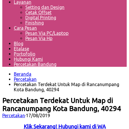
Layanan
Setting dan Design
Cetak Offset
Digital Printing
Finishing
Cara Pesan
Pesan Via PC/Laptop
Pesan Via Hp
Blog
Etalase
Portofolio
Hubungi Kami
Percetakan Bandung
Beranda
Percetakan
Percetakan Terdekat Untuk Map di Rancanumpang
Kota Bandung, 40294
Percetakan Terdekat Untuk Map di
Rancanumpang Kota Bandung, 40294
Percetakan
·
17/08/2019
Klik Sekarang! Hubungi kami di WA