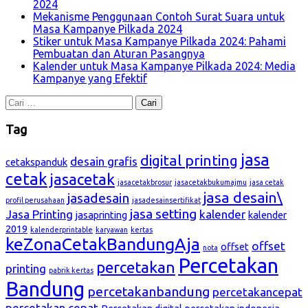
2024
Mekanisme Penggunaan Contoh Surat Suara untuk
Masa Kampanye Pilkada 2024
Stiker untuk Masa Kampanye Pilkada 2024: Pahami
Pembuatan dan Aturan Pasangnya
Kalender untuk Masa Kampanye Pilkada 2024: Media
Kampanye yang Efektif
Cari
untuk:
Tag
jasa
digital printing
desain grafis
cetakspanduk
cetak
jasacetak
jasacetakbrosur
jasacetakbukumajmu
jasa cetak
jasa desain\
jasadesain
profil perusahaan
jasadesainsertifikat
jasa setting
Jasa Printing
kalender
jasaprinting
kalender
2019
kalenderprintable
karyawan
kertas
keZonaCetakBandungAja
offset
offset
nota
Percetakan
percetakan
printing
pabrik kertas
Bandung
percetakanbandung
percetakancepat
percetakan cepat