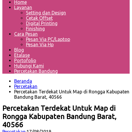
Home
Layanan
Setting dan Design
Cetak Offset
Digital Printing
Finishing
Cara Pesan
Pesan Via PC/Laptop
Pesan Via Hp
Blog
Etalase
Portofolio
Hubungi Kami
Percetakan Bandung
Beranda
Percetakan
Percetakan Terdekat Untuk Map di Rongga Kabupaten
Bandung Barat, 40566
Percetakan Terdekat Untuk Map di
Rongga Kabupaten Bandung Barat,
40566
Percetakan
·
17/08/2019