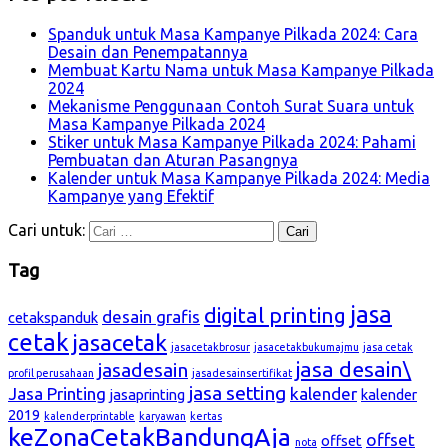
Spanduk untuk Masa Kampanye Pilkada 2024: Cara
Desain dan Penempatannya
Membuat Kartu Nama untuk Masa Kampanye Pilkada
2024
Mekanisme Penggunaan Contoh Surat Suara untuk
Masa Kampanye Pilkada 2024
Stiker untuk Masa Kampanye Pilkada 2024: Pahami
Pembuatan dan Aturan Pasangnya
Kalender untuk Masa Kampanye Pilkada 2024: Media
Kampanye yang Efektif
Cari untuk:
Tag
jasa
digital printing
desain grafis
cetakspanduk
cetak
jasacetak
jasacetakbrosur
jasacetakbukumajmu
jasa cetak
jasa desain\
jasadesain
profil perusahaan
jasadesainsertifikat
jasa setting
Jasa Printing
kalender
jasaprinting
kalender
2019
kalenderprintable
karyawan
kertas
keZonaCetakBandungAja
offset
offset
nota