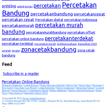
Percetakan
percetakan
printing
pabrik kertas
Bandung
percetakanbandung
percetakancepat
percetakan cepat
Percetakan digital
percetakan indonesia
percetakan murah
percetakanmurah
bandung
percetakanmurahbandung
percetakan offset
percetakanterdekat
percetakan online bandung
percetakan terdekat
precetakan murah
profilperusahaan
Ramadhan 2020
zonacetakbandung
zona cetak
sejarah
teratur
bandung
Feed
Subscribe in a reader
Percetakan Online Bandung
Kemasan Makanan
|
Cetak Brosur
|
Buku Tahunan Sekolah
|
Name Tag
|
Paper Bag
|
Stopmap
|
Kop Surat
|
Alas Kaki Cuci Mobil
|
Cetak Kalender
|
Kartu Undangan
|
Nota Dan Faktur
|
Contoh
Banner
|
Harga Banner
|
Cetak Kartu Nama
|
Stiker Makanan
|
Sablon Plastik Kemasan
|
Buku
Yasin
|
Map Raport
|
Kalender Tahun 2023
Copyright © 2022
Zona Cetak Bandung
Jl. Jendral Ahmad Yani No.757B, Cicadas, (Depan BCA), Kota Bandung, Jawa Barat 40125
Telp. 089613223344