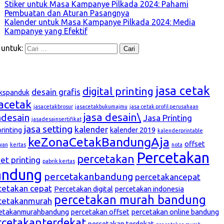
Stiker untuk Masa Kampanye Pilkada 2024: Pahami
Pembuatan dan Aturan Pasangnya
Kalender untuk Masa Kampanye Pilkada 2024: Media
Kampanye yang Efektif
 untuk:
g
jasa cetak
digital printing
desain grafis
kspanduk
sacetak
jasacetakbrosur
jasacetakbukumajmu
jasa cetak profil perusahaan
jasa desain\
adesain
Jasa Printing
jasadesainsertifikat
jasa setting
kalender
printing
kalender 2019
kalenderprintable
keZonaCetakBandungAja
offset
wan
kertas
nota
Percetakan
percetakan
et printing
pabrik kertas
andung
percetakanbandung
percetakancepat
cetakan cepat
Percetakan digital
percetakan indonesia
percetakan murah bandung
cetakanmurah
etakanmurahbandung
percetakan offset
percetakan online bandung
rcetakanterdekat
percetakan terdekat