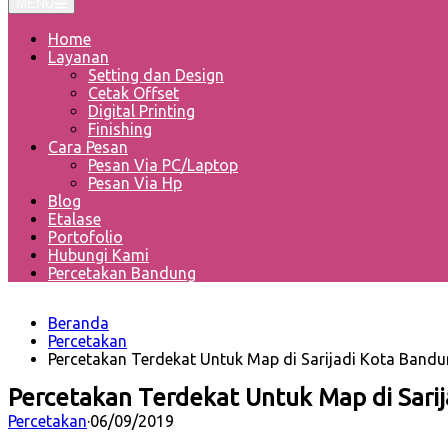
MENU
Home
Layanan
Setting dan Design
Cetak Offset
Digital Printing
Finishing
Cara Pesan
Pesan Via PC/Laptop
Pesan Via Hp
Blog
Etalase
Portofolio
Hubungi Kami
Percetakan Bandung
Beranda
Percetakan
Percetakan Terdekat Untuk Map di Sarijadi Kota Bandu
Percetakan Terdekat Untuk Map di Sari
Percetakan
·
06/09/2019