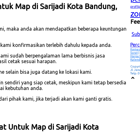
uk Map di Sarijadi Kota Bandung,
profi
zo
Fe
mi, maka anda akan mendapatkan beberapa keuntungan
Sub
Per
 kami konfirmasikan terlebih dahulu kepada anda.
Kemas
Surat
|
Kami sudah berpengalaman lama berbisnis jasa
Harga
Kalend
il cetak sesuai harapan.
Copyr
Jl. Je
 selain bisa juga datang ke lokasi kami.
Telp.
 sendiri yang siap cetak, meskipun kami tetap bersedia
ai kebutuhan anda.
i pihak kami, jika terjadi akan kami ganti gratis.
at Untuk Map di Sarijadi Kota