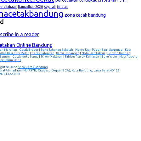
precetakan murah
lperusahaan
Ramadhan 2020
sejarah
teratur
nacetakbandung
zona cetak bandung
ed
scribe in a reader
cetakan Online Bandung
an Makanan
|
Cetak Brosur
|
Buku Tahunan Sekolah
|
Name Tag
|
Paper Bag
|
Stopmap
|
Kop
Alas Kaki Cuci Mobil
|
Cetak Kalender
|
Kartu Undangan
|
Nota Dan Faktur
|
Contoh Banner
|
 Banner
|
Cetak Kartu Nama
|
Stiker Makanan
|
Sablon Plastik Kemasan
|
Buku Yasin
|
Map Raport
|
er Tahun 2023
ight © 2022
Zona Cetak Bandung
ndral Ahmad Yani No.757B, Cicadas, (Depan BCA), Kota Bandung, Jawa Barat 40125
 089613223344