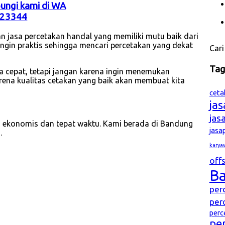
bungi kami di WA
23344
n jasa percetakan handal yang memiliki mutu baik dari
 ingin praktis sehingga mencari percetakan yang dekat
Cari
Ta
ya cepat, tetapi jangan karena ingin menemukan
rena kualitas cetakan yang baik akan membuat kita
ceta
ja
jas
a ekonomis dan tepat waktu. Kami berada di Bandung
jasa
.
karya
offs
B
per
per
perc
pe