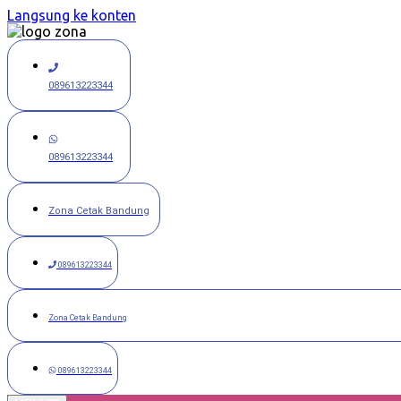
Langsung ke konten
089613223344
089613223344
Zona Cetak Bandung
089613223344
Zona Cetak Bandung
089613223344