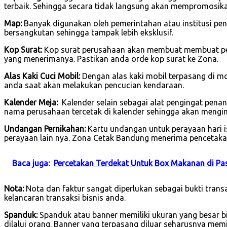
terbaik. Sehingga secara tidak langsung akan mempromosik
Map:
Banyak digunakan oleh pemerintahan atau institusi pend
bersangkutan sehingga tampak lebih eksklusif.
Kop Surat:
Kop surat perusahaan akan membuat membuat per
yang menerimanya. Pastikan anda orde kop surat ke Zona.
Alas Kaki Cuci Mobil:
Dengan alas kaki mobil terpasang di 
anda saat akan melakukan pencucian kendaraan.
Kalender Meja:
Kalender selain sebagai alat pengingat pena
nama perusahaan tercetak di kalender sehingga akan mengin
Undangan Pernikahan:
Kartu undangan untuk perayaan hari is
perayaan lain nya. Zona Cetak Bandung menerima pencetaka
Baca juga:
Percetakan Terdekat Untuk Box Makanan di Pa
Nota:
Nota dan faktur sangat diperlukan sebagai bukti tran
kelancaran transaksi bisnis anda.
Spanduk:
Spanduk atau banner memiliki ukuran yang besar b
dilalui orang. Banner yang terpasang diluar seharusnya mem