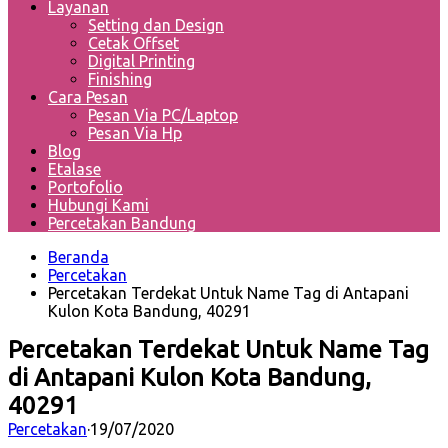
Layanan
Setting dan Design
Cetak Offset
Digital Printing
Finishing
Cara Pesan
Pesan Via PC/Laptop
Pesan Via Hp
Blog
Etalase
Portofolio
Hubungi Kami
Percetakan Bandung
Beranda
Percetakan
Percetakan Terdekat Untuk Name Tag di Antapani
Kulon Kota Bandung, 40291
Percetakan Terdekat Untuk Name Tag
di Antapani Kulon Kota Bandung,
40291
Percetakan
·
19/07/2020