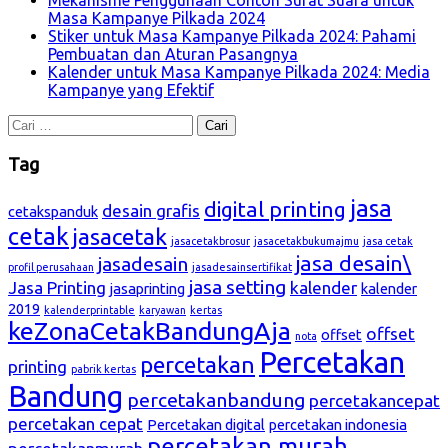
Masa Kampanye Pilkada 2024
Stiker untuk Masa Kampanye Pilkada 2024: Pahami
Pembuatan dan Aturan Pasangnya
Kalender untuk Masa Kampanye Pilkada 2024: Media
Kampanye yang Efektif
Cari
untuk:
Tag
jasa
digital printing
desain grafis
cetakspanduk
cetak
jasacetak
jasacetakbrosur
jasacetakbukumajmu
jasa cetak
jasa desain\
jasadesain
profil perusahaan
jasadesainsertifikat
jasa setting
Jasa Printing
kalender
jasaprinting
kalender
2019
kalenderprintable
karyawan
kertas
keZonaCetakBandungAja
offset
offset
nota
Percetakan
percetakan
printing
pabrik kertas
Bandung
percetakanbandung
percetakancepat
percetakan cepat
Percetakan digital
percetakan indonesia
percetakan murah