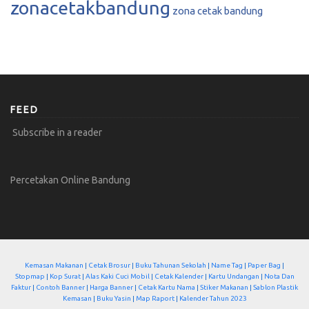
zonacetakbandung
zona cetak bandung
FEED
Subscribe in a reader
Percetakan Online Bandung
Kemasan Makanan
|
Cetak Brosur
|
Buku Tahunan Sekolah
|
Name Tag
|
Paper Bag
|
Stopmap
|
Kop Surat
|
Alas Kaki Cuci Mobil
|
Cetak Kalender
|
Kartu Undangan
|
Nota Dan
Faktur
|
Contoh Banner
|
Harga Banner
|
Cetak Kartu Nama
|
Stiker Makanan
|
Sablon Plastik
Kemasan
|
Buku Yasin
|
Map Raport
|
Kalender Tahun 2023