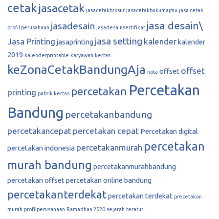
cetak
jasacetak
jasacetakbrosur
jasacetakbukumajmu
jasa cetak
jasa desain\
jasadesain
profil perusahaan
jasadesainsertifikat
jasa setting
Jasa Printing
kalender
jasaprinting
kalender
2019
kalenderprintable
karyawan
kertas
keZonaCetakBandungAja
offset
offset
nota
Percetakan
percetakan
printing
pabrik kertas
Bandung
percetakanbandung
percetakancepat
percetakan cepat
Percetakan digital
percetakan
percetakanmurah
percetakan indonesia
murah bandung
percetakanmurahbandung
percetakan offset
percetakan online bandung
percetakanterdekat
percetakan terdekat
precetakan
murah
profilperusahaan
Ramadhan 2020
sejarah
teratur