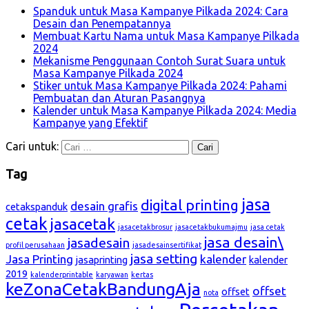
Spanduk untuk Masa Kampanye Pilkada 2024: Cara
Desain dan Penempatannya
Membuat Kartu Nama untuk Masa Kampanye Pilkada
2024
Mekanisme Penggunaan Contoh Surat Suara untuk
Masa Kampanye Pilkada 2024
Stiker untuk Masa Kampanye Pilkada 2024: Pahami
Pembuatan dan Aturan Pasangnya
Kalender untuk Masa Kampanye Pilkada 2024: Media
Kampanye yang Efektif
Cari untuk:
Tag
jasa
digital printing
desain grafis
cetakspanduk
cetak
jasacetak
jasacetakbrosur
jasacetakbukumajmu
jasa cetak
jasa desain\
jasadesain
profil perusahaan
jasadesainsertifikat
jasa setting
Jasa Printing
kalender
jasaprinting
kalender
2019
kalenderprintable
karyawan
kertas
keZonaCetakBandungAja
offset
offset
nota