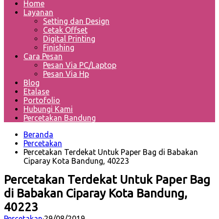
Home
Layanan
Setting dan Design
Cetak Offset
Digital Printing
Finishing
Cara Pesan
Pesan Via PC/Laptop
Pesan Via Hp
Blog
Etalase
Portofolio
Hubungi Kami
Percetakan Bandung
Beranda
Percetakan
Percetakan Terdekat Untuk Paper Bag di Babakan
Ciparay Kota Bandung, 40223
Percetakan Terdekat Untuk Paper Bag
di Babakan Ciparay Kota Bandung,
40223
Percetakan
·
29/08/2019