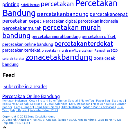
Percetakan
percetakan
printing
pabrik kertas
Bandung
percetakanbandung
percetakancepat
percetakan cepat
Percetakan digital
percetakan indonesia
percetakan murah
percetakanmurah
bandung
percetakanmurahbandung
percetakan offset
percetakanterdekat
percetakan online bandung
percetakan terdekat
precetakan murah
profilperusahaan
Ramadhan 2020
zonacetakbandung
zona cetak
sejarah
teratur
bandung
Feed
Subscribe in a reader
Percetakan Online Bandung
Kemasan Makanan
|
Cetak Brosur
|
Buku Tahunan Sekolah
|
Name Tag
|
Paper Bag
|
Stopmap
|
Kop Surat
|
Alas Kaki Cuci Mobil
|
Cetak Kalender
|
Kartu Undangan
|
Nota Dan Faktur
|
Contoh
Banner
|
Harga Banner
|
Cetak Kartu Nama
|
Stiker Makanan
|
Sablon Plastik Kemasan
|
Buku
Yasin
|
Map Raport
|
Kalender Tahun 2023
Copyright © 2022
Zona Cetak Bandung
Jl. Jendral Ahmad Yani No.757B, Cicadas, (Depan BCA), Kota Bandung, Jawa Barat 40125
Telp. 089613223344