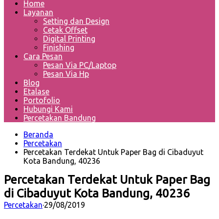
Home
Layanan
Setting dan Design
Cetak Offset
Digital Printing
Finishing
Cara Pesan
Pesan Via PC/Laptop
Pesan Via Hp
Blog
Etalase
Portofolio
Hubungi Kami
Percetakan Bandung
Beranda
Percetakan
Percetakan Terdekat Untuk Paper Bag di Cibaduyut
Kota Bandung, 40236
Percetakan Terdekat Untuk Paper Bag
di Cibaduyut Kota Bandung, 40236
Percetakan
·
29/08/2019