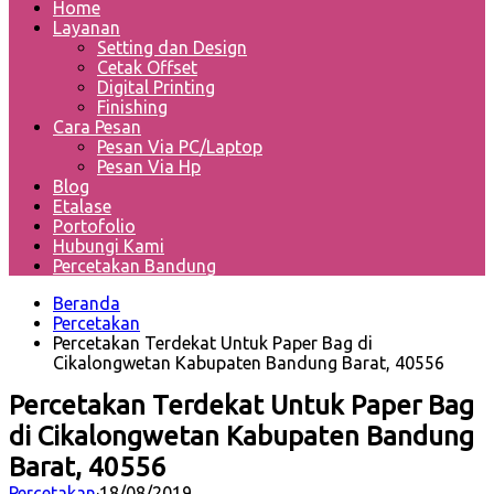
Home
Layanan
Setting dan Design
Cetak Offset
Digital Printing
Finishing
Cara Pesan
Pesan Via PC/Laptop
Pesan Via Hp
Blog
Etalase
Portofolio
Hubungi Kami
Percetakan Bandung
Beranda
Percetakan
Percetakan Terdekat Untuk Paper Bag di
Cikalongwetan Kabupaten Bandung Barat, 40556
Percetakan Terdekat Untuk Paper Bag
di Cikalongwetan Kabupaten Bandung
Barat, 40556
Percetakan
·
18/08/2019