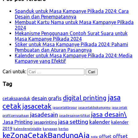
Spanduk untuk Masa Kampanye Pilkada 2024: Cara
Desain dan Penempatannya
Membuat Kartu Nama untuk Masa Kampanye Pilkada
2024
Mekanisme Penggunaan Contoh Surat Suara untuk
Masa Kampanye Pilkada 2024
Stiker untuk Masa Kampanye Pilkada 2024: Pahami
Pembuatan dan Aturan Pasangnya
Kalender untuk Masa Kampanye Pilkada 2024: Media
Kampanye yang Efektif
Cari untuk:
Tag
jasa
digital printing
desain grafis
cetakspanduk
cetak
jasacetak
jasacetakbrosur
jasacetakbukumajmu
jasa cetak
jasa desain\
jasadesain
profil perusahaan
jasadesainsertifikat
jasa setting
Jasa Printing
kalender
jasaprinting
kalender
2019
kalenderprintable
karyawan
kertas
keZonaCetakBandungAja
offset
offset
nota