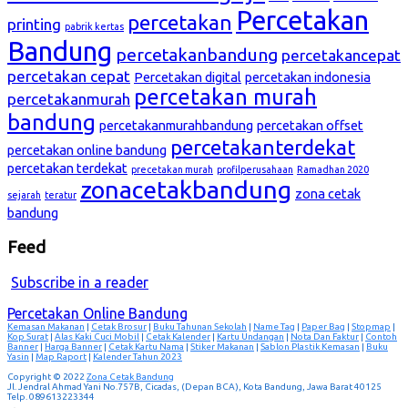
Percetakan
percetakan
printing
pabrik kertas
Bandung
percetakanbandung
percetakancepat
percetakan cepat
Percetakan digital
percetakan indonesia
percetakan murah
percetakanmurah
bandung
percetakanmurahbandung
percetakan offset
percetakanterdekat
percetakan online bandung
percetakan terdekat
precetakan murah
profilperusahaan
Ramadhan 2020
zonacetakbandung
zona cetak
sejarah
teratur
bandung
Feed
Subscribe in a reader
Percetakan Online Bandung
Kemasan Makanan
|
Cetak Brosur
|
Buku Tahunan Sekolah
|
Name Tag
|
Paper Bag
|
Stopmap
|
Kop Surat
|
Alas Kaki Cuci Mobil
|
Cetak Kalender
|
Kartu Undangan
|
Nota Dan Faktur
|
Contoh
Banner
|
Harga Banner
|
Cetak Kartu Nama
|
Stiker Makanan
|
Sablon Plastik Kemasan
|
Buku
Yasin
|
Map Raport
|
Kalender Tahun 2023
Copyright © 2022
Zona Cetak Bandung
Jl. Jendral Ahmad Yani No.757B, Cicadas, (Depan BCA), Kota Bandung, Jawa Barat 40125
Telp. 089613223344