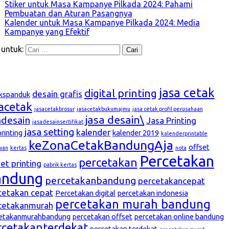
Stiker untuk Masa Kampanye Pilkada 2024: Pahami
Pembuatan dan Aturan Pasangnya
Kalender untuk Masa Kampanye Pilkada 2024: Media
Kampanye yang Efektif
 untuk:
g
jasa cetak
digital printing
desain grafis
kspanduk
sacetak
jasacetakbrosur
jasacetakbukumajmu
jasa cetak profil perusahaan
jasa desain\
adesain
Jasa Printing
jasadesainsertifikat
jasa setting
kalender
printing
kalender 2019
kalenderprintable
keZonaCetakBandungAja
offset
wan
kertas
nota
Percetakan
percetakan
et printing
pabrik kertas
andung
percetakanbandung
percetakancepat
cetakan cepat
Percetakan digital
percetakan indonesia
percetakan murah bandung
cetakanmurah
etakanmurahbandung
percetakan offset
percetakan online bandung
rcetakanterdekat
percetakan terdekat