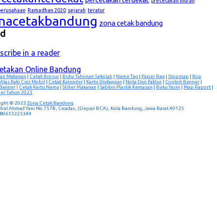
precetakan murah
lperusahaan
Ramadhan 2020
sejarah
teratur
nacetakbandung
zona cetak bandung
ed
scribe in a reader
cetakan Online Bandung
an Makanan
|
Cetak Brosur
|
Buku Tahunan Sekolah
|
Name Tag
|
Paper Bag
|
Stopmap
|
Kop
Alas Kaki Cuci Mobil
|
Cetak Kalender
|
Kartu Undangan
|
Nota Dan Faktur
|
Contoh Banner
|
 Banner
|
Cetak Kartu Nama
|
Stiker Makanan
|
Sablon Plastik Kemasan
|
Buku Yasin
|
Map Raport
|
er Tahun 2023
ight © 2022
Zona Cetak Bandung
ndral Ahmad Yani No.757B, Cicadas, (Depan BCA), Kota Bandung, Jawa Barat 40125
 089613223344