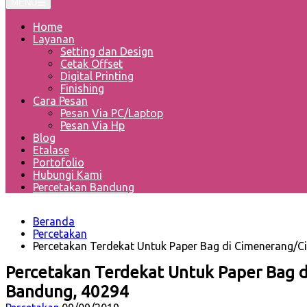
MENU
Home
Layanan
Setting dan Design
Cetak Offset
Digital Printing
Finishing
Cara Pesan
Pesan Via PC/Laptop
Pesan Via Hp
Blog
Etalase
Portofolio
Hubungi Kami
Percetakan Bandung
Beranda
Percetakan
Percetakan Terdekat Untuk Paper Bag di Cimenerang/
Percetakan Terdekat Untuk Paper Bag d
Bandung, 40294