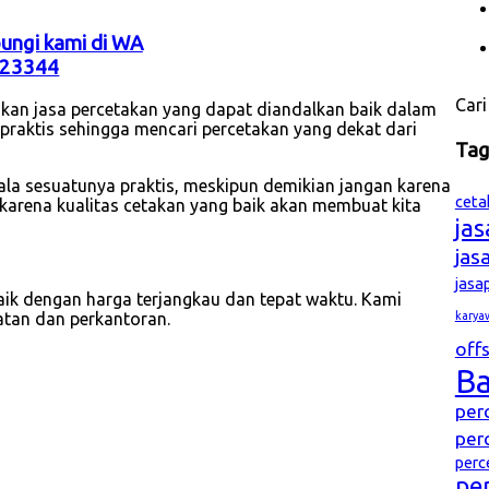
bungi kami di WA
23344
Cari
kan jasa percetakan yang dapat diandalkan baik dalam
n praktis sehingga mencari percetakan yang dekat dari
Ta
gala sesuatunya praktis, meskipun demikian jangan karena
ceta
karena kualitas cetakan yang baik akan membuat kita
ja
jas
jasa
ik dengan harga terjangkau dan tepat waktu. Kami
karya
atan dan perkantoran.
offs
B
per
per
perc
pe