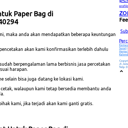
profi
zo
tuk Paper Bag di
Fe
 40294
Sub
mi, maka anda akan mendapatkan beberapa keuntungan
Per
Kemas
Surat
|
 pencetakan akan kami konfirmasikan terlebih dahulu
Harga
Kalend
Copyr
 sudah berpengalaman lama berbisnis jasa percetakan
Jl. Je
Telp.
suai harapan.
 selain bisa juga datang ke lokasi kami.
p cetak, walaupun kami tetap bersedia membantu anda
a.
hak kami, jika terjadi akan kami ganti gratis.