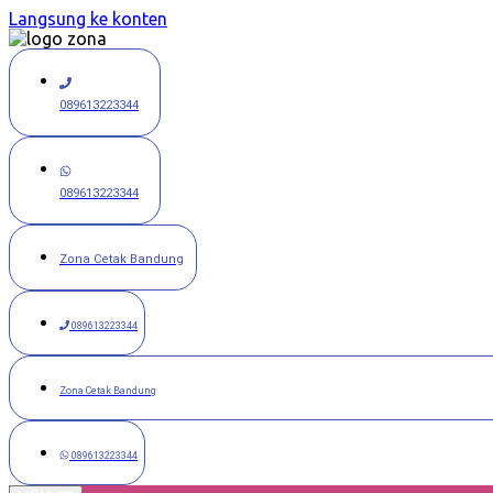
Langsung ke konten
089613223344
089613223344
Zona Cetak Bandung
089613223344
Zona Cetak Bandung
089613223344