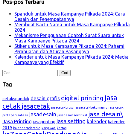
Pos-pos Terbaru
Spanduk untuk Masa Kampanye Pilkada 2024: Cara
Desain dan Penempatannya
Membuat Kartu Nama untuk Masa Kampanye Pilkada
2024
Mekanisme Penggunaan Contoh Surat Suara untuk
Masa Kampanye Pilkada 2024
Stiker untuk Masa Kampanye Pilkada 2024: Pahami
Pembuatan dan Aturan Pasangnya
Kalender untuk Masa Kampanye Pilkada 2024: Media
Kampanye yang Efektif
Cari
untuk:
Tag
jasa
digital printing
desain grafis
cetakspanduk
cetak
jasacetak
jasacetakbrosur
jasacetakbukumajmu
jasa cetak
jasa desain\
jasadesain
profil perusahaan
jasadesainsertifikat
jasa setting
Jasa Printing
kalender
jasaprinting
kalender
2019
kalenderprintable
karyawan
kertas