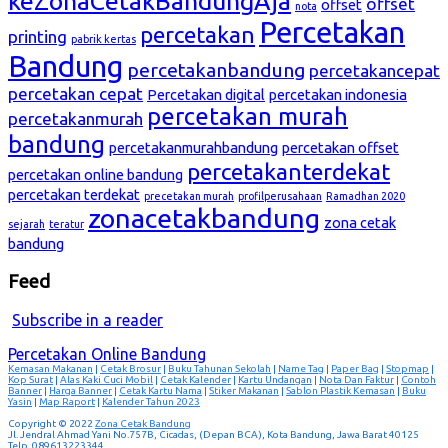
keZonaCetakBandungAja
offset
offset
nota
Percetakan
percetakan
printing
pabrik kertas
Bandung
percetakanbandung
percetakancepat
percetakan cepat
Percetakan digital
percetakan indonesia
percetakan murah
percetakanmurah
bandung
percetakanmurahbandung
percetakan offset
percetakanterdekat
percetakan online bandung
percetakan terdekat
precetakan murah
profilperusahaan
Ramadhan 2020
zonacetakbandung
zona cetak
sejarah
teratur
bandung
Feed
Subscribe in a reader
Percetakan Online Bandung
Kemasan Makanan
|
Cetak Brosur
|
Buku Tahunan Sekolah
|
Name Tag
|
Paper Bag
|
Stopmap
|
Kop Surat
|
Alas Kaki Cuci Mobil
|
Cetak Kalender
|
Kartu Undangan
|
Nota Dan Faktur
|
Contoh
Banner
|
Harga Banner
|
Cetak Kartu Nama
|
Stiker Makanan
|
Sablon Plastik Kemasan
|
Buku
Yasin
|
Map Raport
|
Kalender Tahun 2023
Copyright © 2022
Zona Cetak Bandung
Jl. Jendral Ahmad Yani No.757B, Cicadas, (Depan BCA), Kota Bandung, Jawa Barat 40125
Telp. 089613223344