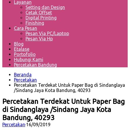
Layanan
Setting dan Design
Cetak Offset
Digital Printing
Finishing
Cara Pesan
Pesan Via PC/Laptop
Pesan Via Hp
Blog
Etalase
Portofolio
Hubungi Kami
Percetakan Bandung
Beranda
Percetakan
Percetakan Terdekat Untuk Paper Bag di Sindanglaya
/Sindang Jaya Kota Bandung, 40293
Percetakan Terdekat Untuk Paper Bag
di Sindanglaya /Sindang Jaya Kota
Bandung, 40293
Percetakan
·
16/09/2019