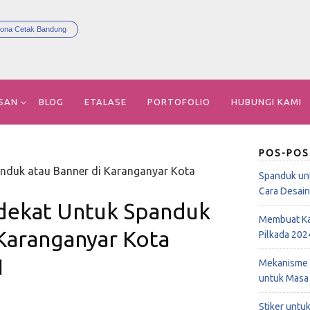
ona Cetak Bandung
SAN
BLOG
ETALASE
PORTOFOLIO
HUBUNGI KAMI
POS-POS
anduk atau Banner di Karanganyar Kota
Spanduk un
Cara Desai
dekat Untuk Spanduk
Membuat Ka
 Karanganyar Kota
Pilkada 202
1
Mekanisme 
untuk Masa
Stiker untu