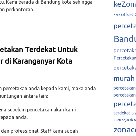
tu. Kami berada di Bandung kota sehingga
keZon
an perkantoran.
offset
nota
percet
Band
etakan Terdekat Untuk
percetak
Percetakan 
r di Karanganyar Kota
percetak
murah
percetaka
 percetakan anda kepada kami, maka anda
percetakan
untungan antara lain:
percet
rena sebelum pencetakan akan kami
terdekat
pr
 kepada anda.
2020
sejarah
t
zonac
dan professional. Staff kami sudah