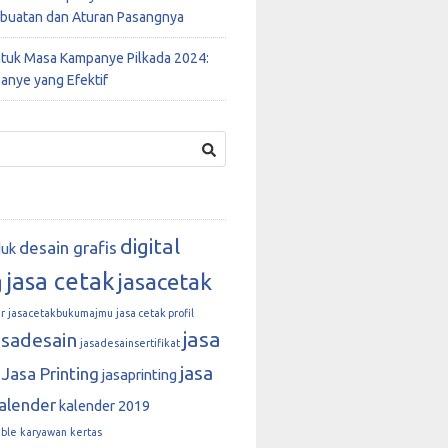
buatan dan Aturan Pasangnya
ntuk Masa Kampanye Pilkada 2024:
anye yang Efektif
digital
desain grafis
duk
jasa cetak
jasacetak
g
r
jasacetakbukumajmu
jasa cetak profil
jasa
asadesain
jasadesainsertifikat
jasa
Jasa Printing
jasaprinting
alender
kalender 2019
able
karyawan
kertas