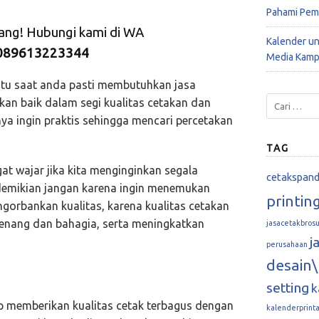
Pahami Pem
rang! Hubungi kami di WA
Kalender u
089613223344
Media Kamp
atu saat anda pasti membutuhkan jasa
kan baik dalam segi kualitas cetakan dan
nya ingin praktis sehingga mencari percetakan
TAG
gat wajar jika kita menginginkan segala
cetakspan
demikian jangan karena ingin menemukan
printin
gorbankan kualitas, karena kualitas cetakan
enang dan bahagia, serta meningkatkan
jasacetakbrosu
j
perusahaan
desain\
setting
k
p memberikan kualitas cetak terbagus dengan
kalenderprint