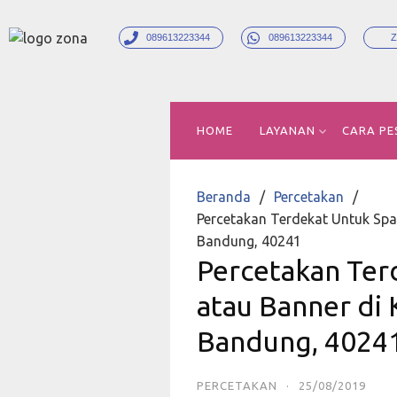
089613223344
089613223344
Z
HOME
LAYANAN
CARA PE
Beranda
Percetakan
Percetakan Terdekat Untuk Sp
Bandung, 40241
Percetakan Ter
atau Banner di
Bandung, 4024
PERCETAKAN
·
25/08/2019