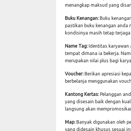
menangkap maksud yang disa
Buku Kenangan:
Buku kenangan 
pastikan buku kenangan anda m
kondisinya masih tetap terjag
Name Tag:
Identitas karyawan
tempat dimana ia bekerja. Name
merupakan nilai plus bagi kar
Voucher:
Berikan apresiasi kep
berbelanja menggunakan vouche
Kantong Kertas:
Pelanggan and
yang disesain baik dengan kual
langsung akan mempromosikan
Map:
Banyak digunakan oleh pe
yang didesain khusus sesuai i