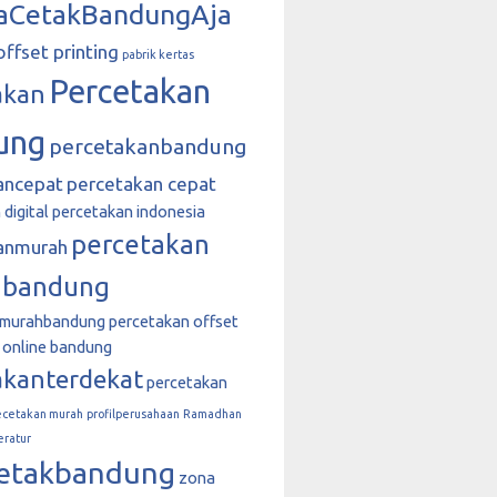
aCetakBandungAja
offset printing
pabrik kertas
Percetakan
akan
ung
percetakanbandung
ancepat
percetakan cepat
digital
percetakan indonesia
percetakan
anmurah
 bandung
nmurahbandung
percetakan offset
 online bandung
akanterdekat
percetakan
ecetakan murah
profilperusahaan
Ramadhan
eratur
etakbandung
zona