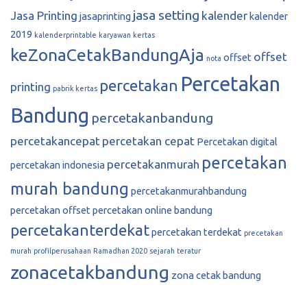
jasa setting
Jasa Printing
kalender
jasaprinting
kalender
2019
kalenderprintable
karyawan
kertas
keZonaCetakBandungAja
offset
offset
nota
Percetakan
percetakan
printing
pabrik kertas
Bandung
percetakanbandung
percetakancepat
percetakan cepat
Percetakan digital
percetakan
percetakanmurah
percetakan indonesia
murah bandung
percetakanmurahbandung
percetakan offset
percetakan online bandung
percetakanterdekat
percetakan terdekat
precetakan
murah
profilperusahaan
Ramadhan 2020
sejarah
teratur
zonacetakbandung
zona cetak bandung