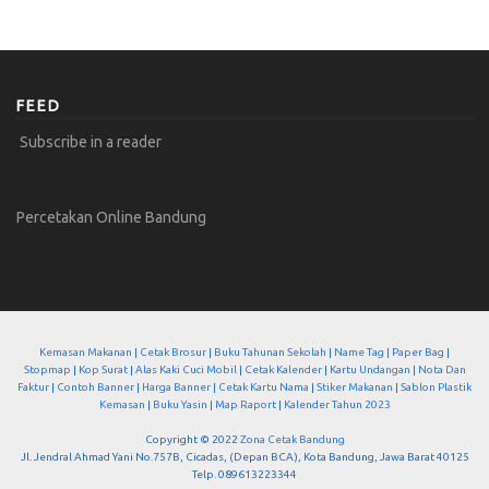
FEED
Subscribe in a reader
Percetakan Online Bandung
Kemasan Makanan
|
Cetak Brosur
|
Buku Tahunan Sekolah
|
Name Tag
|
Paper Bag
|
Stopmap
|
Kop Surat
|
Alas Kaki Cuci Mobil
|
Cetak Kalender
|
Kartu Undangan
|
Nota Dan
Faktur
|
Contoh Banner
|
Harga Banner
|
Cetak Kartu Nama
|
Stiker Makanan
|
Sablon Plastik
Kemasan
|
Buku Yasin
|
Map Raport
|
Kalender Tahun 2023
Copyright © 2022
Zona Cetak Bandung
Jl. Jendral Ahmad Yani No.757B, Cicadas, (Depan BCA), Kota Bandung, Jawa Barat 40125
Telp. 089613223344