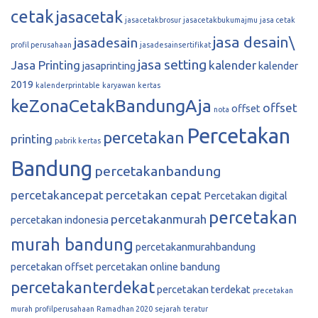
cetak
jasacetak
jasacetakbrosur
jasacetakbukumajmu
jasa cetak
jasa desain\
jasadesain
profil perusahaan
jasadesainsertifikat
jasa setting
Jasa Printing
kalender
jasaprinting
kalender
2019
kalenderprintable
karyawan
kertas
keZonaCetakBandungAja
offset
offset
nota
Percetakan
percetakan
printing
pabrik kertas
Bandung
percetakanbandung
percetakancepat
percetakan cepat
Percetakan digital
percetakan
percetakanmurah
percetakan indonesia
murah bandung
percetakanmurahbandung
percetakan offset
percetakan online bandung
percetakanterdekat
percetakan terdekat
precetakan
murah
profilperusahaan
Ramadhan 2020
sejarah
teratur