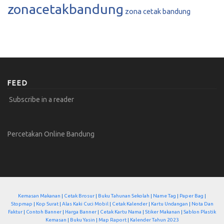
zonacetakbandung
zona cetak bandung
FEED
Subscribe in a reader
Percetakan Online Bandung
Kemasan Makanan
|
Cetak Brosur
|
Buku Tahunan Sekolah
|
Name Tag
|
Paper Bag
|
Stopmap
|
Kop Surat
|
Alas Kaki Cuci Mobil
|
Cetak Kalender
|
Kartu Undangan
|
Nota Dan
Faktur
|
Contoh Banner
|
Harga Banner
|
Cetak Kartu Nama
|
Stiker Makanan
|
Sablon Plastik
Kemasan
|
Buku Yasin
|
Map Raport
|
Kalender Tahun 2023