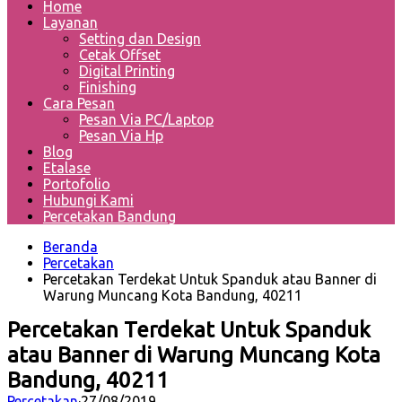
Home
Layanan
Setting dan Design
Cetak Offset
Digital Printing
Finishing
Cara Pesan
Pesan Via PC/Laptop
Pesan Via Hp
Blog
Etalase
Portofolio
Hubungi Kami
Percetakan Bandung
Beranda
Percetakan
Percetakan Terdekat Untuk Spanduk atau Banner di
Warung Muncang Kota Bandung, 40211
Percetakan Terdekat Untuk Spanduk
atau Banner di Warung Muncang Kota
Bandung, 40211
Percetakan
·
27/08/2019