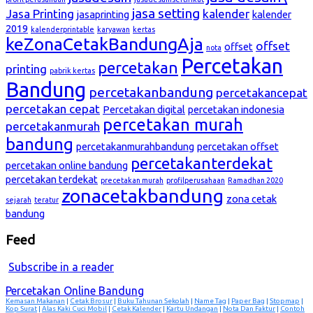
jasa setting
Jasa Printing
kalender
jasaprinting
kalender
2019
kalenderprintable
karyawan
kertas
keZonaCetakBandungAja
offset
offset
nota
Percetakan
percetakan
printing
pabrik kertas
Bandung
percetakanbandung
percetakancepat
percetakan cepat
Percetakan digital
percetakan indonesia
percetakan murah
percetakanmurah
bandung
percetakanmurahbandung
percetakan offset
percetakanterdekat
percetakan online bandung
percetakan terdekat
precetakan murah
profilperusahaan
Ramadhan 2020
zonacetakbandung
zona cetak
sejarah
teratur
bandung
Feed
Subscribe in a reader
Percetakan Online Bandung
Kemasan Makanan
|
Cetak Brosur
|
Buku Tahunan Sekolah
|
Name Tag
|
Paper Bag
|
Stopmap
|
Kop Surat
|
Alas Kaki Cuci Mobil
|
Cetak Kalender
|
Kartu Undangan
|
Nota Dan Faktur
|
Contoh