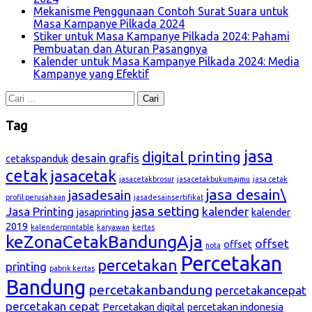
Mekanisme Penggunaan Contoh Surat Suara untuk
Masa Kampanye Pilkada 2024
Stiker untuk Masa Kampanye Pilkada 2024: Pahami
Pembuatan dan Aturan Pasangnya
Kalender untuk Masa Kampanye Pilkada 2024: Media
Kampanye yang Efektif
Cari
untuk:
Tag
jasa
digital printing
desain grafis
cetakspanduk
cetak
jasacetak
jasacetakbrosur
jasacetakbukumajmu
jasa cetak
jasa desain\
jasadesain
profil perusahaan
jasadesainsertifikat
jasa setting
Jasa Printing
kalender
jasaprinting
kalender
2019
kalenderprintable
karyawan
kertas
keZonaCetakBandungAja
offset
offset
nota
Percetakan
percetakan
printing
pabrik kertas
Bandung
percetakanbandung
percetakancepat
percetakan cepat
Percetakan digital
percetakan indonesia