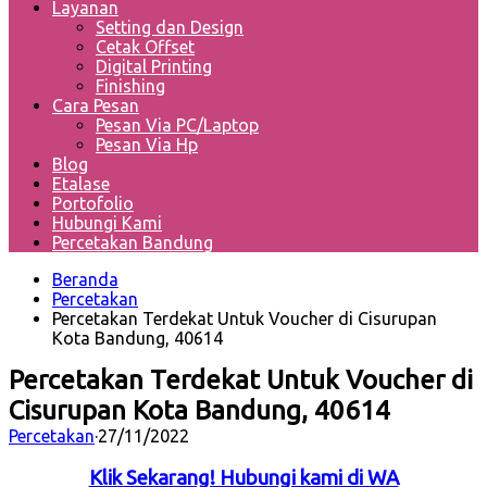
Layanan
Setting dan Design
Cetak Offset
Digital Printing
Finishing
Cara Pesan
Pesan Via PC/Laptop
Pesan Via Hp
Blog
Etalase
Portofolio
Hubungi Kami
Percetakan Bandung
Beranda
Percetakan
Percetakan Terdekat Untuk Voucher di Cisurupan
Kota Bandung, 40614
Percetakan Terdekat Untuk Voucher di
Cisurupan Kota Bandung, 40614
Percetakan
·
27/11/2022
Klik Sekarang! Hubungi kami di WA