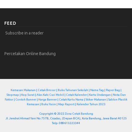
FEED
Subscribe in a reader
Percetakan Online Bandung
Kemasan Makanan
|
Cetak Brosur
|
Buku Tahunan Sekolah
|
Name Tag
|
Paper Bag
|
Stopmap
|
Kop Surat
|
Alas Kaki Cuci Mobil
|
Cetak Kalender
|
Kartu Undangan
|
Nota Dan
Faktur
|
Contoh Banner
|
Harga Banner
|
Cetak Kartu Nama
|
Stiker Makanan
|
Sablon Plastik
Kemasan
|
Buku Yasin
|
Map Raport
|
Kalender Tahun 2023
Copyright © 2022
Zona Cetak Bandung
Jl. Jendral Ahmad Yani No.757B, Cicadas, (Depan BCA), Kota Bandung, Jawa Barat 40125
Telp. 089613223344