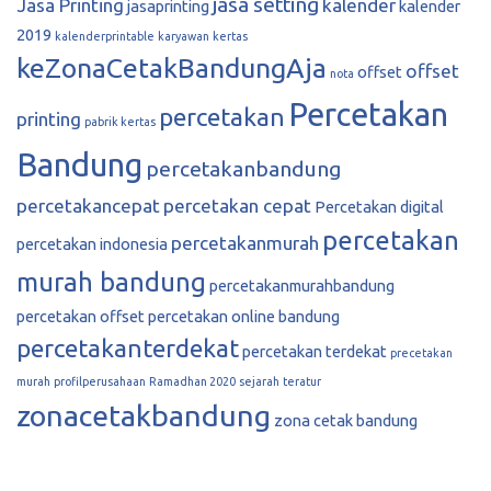
jasa setting
Jasa Printing
kalender
jasaprinting
kalender
2019
kalenderprintable
karyawan
kertas
keZonaCetakBandungAja
offset
offset
nota
Percetakan
percetakan
printing
pabrik kertas
Bandung
percetakanbandung
percetakancepat
percetakan cepat
Percetakan digital
percetakan
percetakanmurah
percetakan indonesia
murah bandung
percetakanmurahbandung
percetakan offset
percetakan online bandung
percetakanterdekat
percetakan terdekat
precetakan
murah
profilperusahaan
Ramadhan 2020
sejarah
teratur
zonacetakbandung
zona cetak bandung