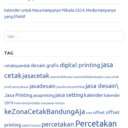
Kalender untuk Masa Kampanye Pilkada 2024: Media Kampanye
yang Efektif
TAG
jasa
digital printing
desain grafis
cetakspanduk
cetak
jasacetak
jasacetakbrosur
jasacetakbukumajmu
jasa cetak
jasa desain\
jasadesain
profil perusahaan
jasadesainsertifikat
jasa setting
Jasa Printing
kalender
jasaprinting
kalender
2019
kalenderprintable
karyawan
kertas
keZonaCetakBandungAja
offset
offset
nota
Percetakan
percetakan
printing
pabrik kertas