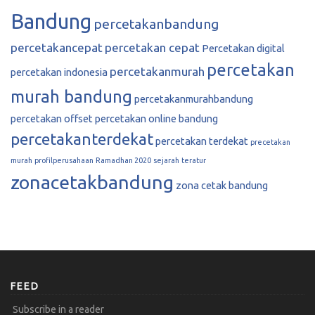
Bandung
percetakanbandung
percetakancepat
percetakan cepat
Percetakan digital
percetakan
percetakanmurah
percetakan indonesia
murah bandung
percetakanmurahbandung
percetakan offset
percetakan online bandung
percetakanterdekat
percetakan terdekat
precetakan
murah
profilperusahaan
Ramadhan 2020
sejarah
teratur
zonacetakbandung
zona cetak bandung
FEED
Subscribe in a reader