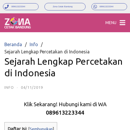
089613223344
Zona Cetak Bandung
089613223344
MENU
Beranda
Info
Sejarah Lengkap Percetakan di Indonesia
Sejarah Lengkap Percetakan
di Indonesia
INFO
·
04/11/2019
Klik Sekarang! Hubungi kami di WA
089613223344
Daftar Isi:
[
Sembunyikan
]