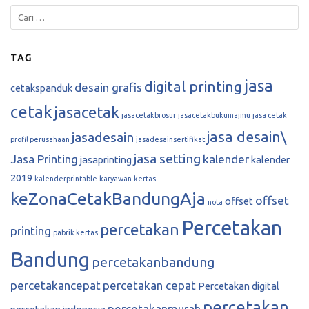
TAG
jasa
digital printing
desain grafis
cetakspanduk
cetak
jasacetak
jasacetakbrosur
jasacetakbukumajmu
jasa cetak
jasa desain\
jasadesain
profil perusahaan
jasadesainsertifikat
jasa setting
Jasa Printing
kalender
jasaprinting
kalender
2019
kalenderprintable
karyawan
kertas
keZonaCetakBandungAja
offset
offset
nota
Percetakan
percetakan
printing
pabrik kertas
Bandung
percetakanbandung
percetakancepat
percetakan cepat
Percetakan digital
percetakan
percetakanmurah