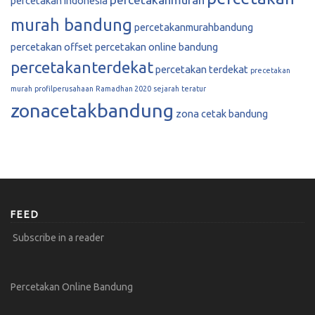
percetakan indonesia
murah bandung
percetakanmurahbandung
percetakan offset
percetakan online bandung
percetakanterdekat
percetakan terdekat
precetakan
murah
profilperusahaan
Ramadhan 2020
sejarah
teratur
zonacetakbandung
zona cetak bandung
FEED
Subscribe in a reader
Percetakan Online Bandung