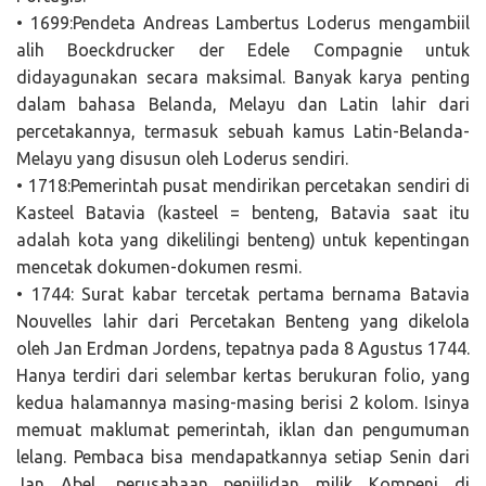
• 1699:Pendeta Andreas Lambertus Loderus mengambiil
alih Boeckdrucker der Edele Compagnie untuk
didayagunakan secara maksimal. Banyak karya penting
dalam bahasa Belanda, Melayu dan Latin lahir dari
percetakannya, termasuk sebuah kamus Latin-Belanda-
Melayu yang disusun oleh Loderus sendiri.
• 1718:Pemerintah pusat mendirikan percetakan sendiri di
Kasteel Batavia (kasteel = benteng, Batavia saat itu
adalah kota yang dikelilingi benteng) untuk kepentingan
mencetak dokumen-dokumen resmi.
• 1744: Surat kabar tercetak pertama bernama Batavia
Nouvelles lahir dari Percetakan Benteng yang dikelola
oleh Jan Erdman Jordens, tepatnya pada 8 Agustus 1744.
Hanya terdiri dari selembar kertas berukuran folio, yang
kedua halamannya masing-masing berisi 2 kolom. Isinya
memuat maklumat pemerintah, iklan dan pengumuman
lelang. Pembaca bisa mendapatkannya setiap Senin dari
Jan Abel, perusahaan penjilidan milik Kompeni di