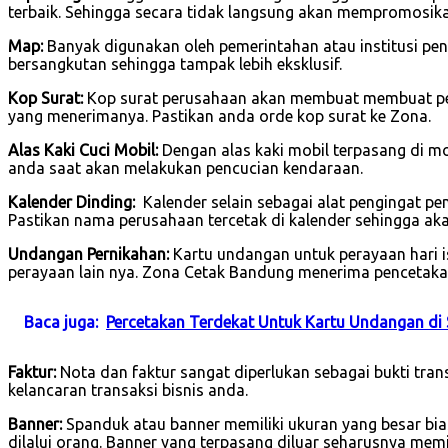
terbaik. Sehingga secara tidak langsung akan mempromosik
Map:
Banyak digunakan oleh pemerintahan atau institusi pend
bersangkutan sehingga tampak lebih eksklusif.
Kop Surat:
Kop surat perusahaan akan membuat membuat per
yang menerimanya. Pastikan anda orde kop surat ke Zona.
Alas Kaki Cuci Mobil:
Dengan alas kaki mobil terpasang di 
anda saat akan melakukan pencucian kendaraan.
Kalender Dinding:
Kalender selain sebagai alat pengingat p
Pastikan nama perusahaan tercetak di kalender sehingga ak
Undangan Pernikahan:
Kartu undangan untuk perayaan hari is
perayaan lain nya. Zona Cetak Bandung menerima pencetaka
Baca juga:
Percetakan Terdekat Untuk Kartu Undangan di
Faktur:
Nota dan faktur sangat diperlukan sebagai bukti tra
kelancaran transaksi bisnis anda.
Banner:
Spanduk atau banner memiliki ukuran yang besar bi
dilalui orang. Banner yang terpasang diluar seharusnya mem