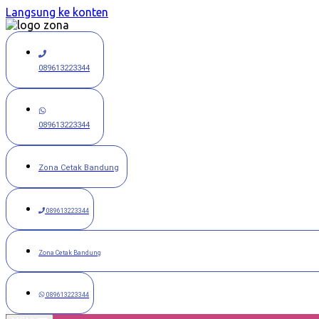
Langsung ke konten
089613223344
089613223344
Zona Cetak Bandung
089613223344
Zona Cetak Bandung
089613223344