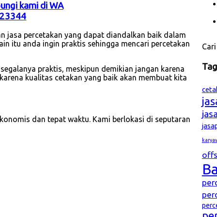
bungi kami di WA
23344
n jasa percetakan yang dapat diandalkan baik dalam
ain itu anda ingin praktis sehingga mencari percetakan
Cari
Ta
in segalanya praktis, meskipun demikian jangan karena
karena kualitas cetakan yang baik akan membuat kita
ceta
ja
jas
konomis dan tepat waktu. Kami berlokasi di seputaran
jasa
karya
offs
B
per
per
perc
pe