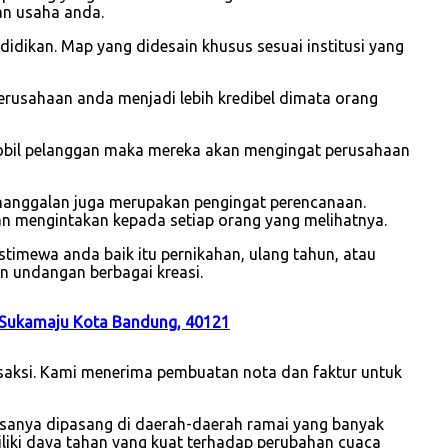
an usaha anda.
idikan. Map yang didesain khusus sesuai institusi yang
usahaan anda menjadi lebih kredibel dimata orang
mobil pelanggan maka mereka akan mengingat perusahaan
enanggalan juga merupakan pengingat perencanaan.
an mengintakan kepada setiap orang yang melihatnya.
timewa anda baik itu pernikahan, ulang tahun, atau
n undangan berbagai kreasi.
 Sukamaju Kota Bandung, 40121
nsaksi. Kami menerima pembuatan nota dan faktur untuk
asanya dipasang di daerah-daerah ramai yang banyak
iliki daya tahan yang kuat terhadap perubahan cuaca