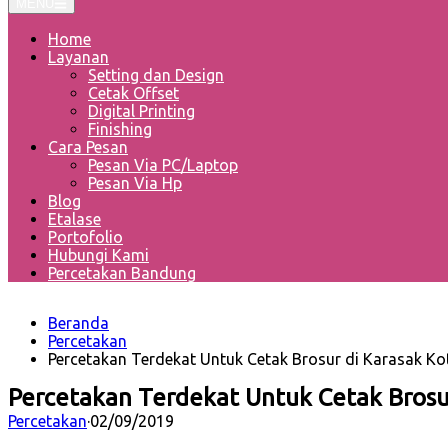
MENU
Home
Layanan
Setting dan Design
Cetak Offset
Digital Printing
Finishing
Cara Pesan
Pesan Via PC/Laptop
Pesan Via Hp
Blog
Etalase
Portofolio
Hubungi Kami
Percetakan Bandung
Beranda
Percetakan
Percetakan Terdekat Untuk Cetak Brosur di Karasak K
Percetakan Terdekat Untuk Cetak Brosu
Percetakan
·
02/09/2019