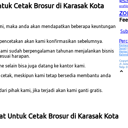
uk Cetak Brosur di Karasak Kota
profi
zo
Fe
mi, maka anda akan mendapatkan beberapa keuntungan
Sub
Per
m pencetakan akan kami konfirmasikan sebelumnya.
Kemas
Surat
|
Kami sudah berpengalaman tahunan menjalankan bisnis
Harga
Kalend
esuai harapan.
Copyr
Jl. Je
 selain bisa juga datang ke kantor kami.
Telp.
p cetak, meskipun kami tetap bersedia membantu anda
i pihak kami, jika terjadi akan kami ganti gratis.
at Untuk Cetak Brosur di Karasak Kota