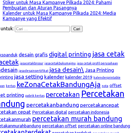
Stiker untuk Masa Kampanye Pilkada 2024: Pahami
Pembuatan dan Aturan Pasangnya
Kalender untuk Masa Kampanye Pilkada 2024: Media
Kampanye yang Efektif
 untuk:
g
jasa cetak
digital printing
desain grafis
kspanduk
sacetak
jasacetakbrosur
jasacetakbukumajmu
jasa cetak profil perusahaan
jasa desain\
adesain
Jasa Printing
jasadesainsertifikat
jasa setting
kalender
printing
kalender 2019
kalenderprintable
keZonaCetakBandungAja
offset
wan
kertas
nota
Percetakan
percetakan
et printing
pabrik kertas
andung
percetakanbandung
percetakancepat
cetakan cepat
Percetakan digital
percetakan indonesia
percetakan murah bandung
cetakanmurah
etakanmurahbandung
percetakan offset
percetakan online bandung
rcetakanterdekat
percetakan terdekat