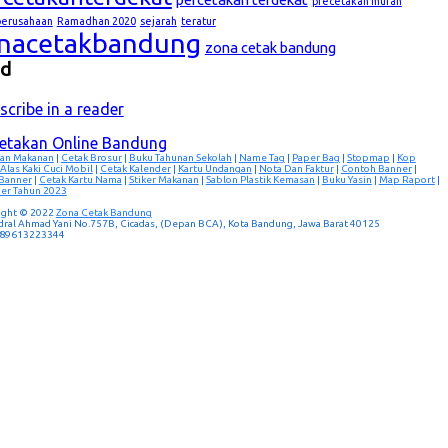
precetakan murah
lperusahaan
Ramadhan 2020
sejarah
teratur
nacetakbandung
zona cetak bandung
ed
scribe in a reader
cetakan Online Bandung
an Makanan
|
Cetak Brosur
|
Buku Tahunan Sekolah
|
Name Tag
|
Paper Bag
|
Stopmap
|
Kop
Alas Kaki Cuci Mobil
|
Cetak Kalender
|
Kartu Undangan
|
Nota Dan Faktur
|
Contoh Banner
|
 Banner
|
Cetak Kartu Nama
|
Stiker Makanan
|
Sablon Plastik Kemasan
|
Buku Yasin
|
Map Raport
|
er Tahun 2023
ight © 2022
Zona Cetak Bandung
ndral Ahmad Yani No.757B, Cicadas, (Depan BCA), Kota Bandung, Jawa Barat 40125
 089613223344