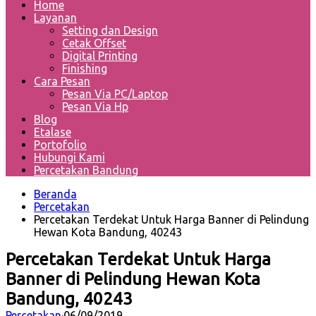
Home
Layanan
Setting dan Design
Cetak Offset
Digital Printing
Finishing
Cara Pesan
Pesan Via PC/Laptop
Pesan Via Hp
Blog
Etalase
Portofolio
Hubungi Kami
Percetakan Bandung
Beranda
Percetakan
Percetakan Terdekat Untuk Harga Banner di Pelindung
Hewan Kota Bandung, 40243
Percetakan Terdekat Untuk Harga
Banner di Pelindung Hewan Kota
Bandung, 40243
Percetakan
·
06/09/2019