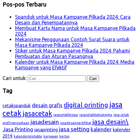
Pos-pos Terbaru
Spanduk untuk Masa Kampanye Pilkada 2024: Cara
Desain dan Penempatannya
Membuat Kartu Nama untuk Masa Kampanye Pilkada
2024
Mekanisme Penggunaan Contoh Surat Suara untuk
Masa Kampanye Pilkada 2024
Stiker untuk Masa Kampanye Pilkada 2024: Pahami
Pembuatan dan Aturan Pasangnya
Kalender untuk Masa Kampanye Pilkada 2024: Media
Kampanye yang Efektif
Cari untuk:
Tag
jasa
digital printing
desain grafis
cetakspanduk
cetak
jasacetak
jasacetakbrosur
jasacetakbukumajmu
jasa cetak
jasa desain\
jasadesain
profil perusahaan
jasadesainsertifikat
jasa setting
Jasa Printing
kalender
jasaprinting
kalender
2019
kalenderprintable
karyawan
kertas