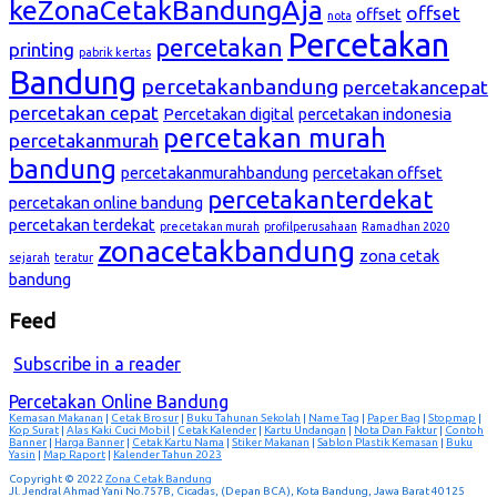
keZonaCetakBandungAja
offset
offset
nota
Percetakan
percetakan
printing
pabrik kertas
Bandung
percetakanbandung
percetakancepat
percetakan cepat
Percetakan digital
percetakan indonesia
percetakan murah
percetakanmurah
bandung
percetakanmurahbandung
percetakan offset
percetakanterdekat
percetakan online bandung
percetakan terdekat
precetakan murah
profilperusahaan
Ramadhan 2020
zonacetakbandung
zona cetak
sejarah
teratur
bandung
Feed
Subscribe in a reader
Percetakan Online Bandung
Kemasan Makanan
|
Cetak Brosur
|
Buku Tahunan Sekolah
|
Name Tag
|
Paper Bag
|
Stopmap
|
Kop Surat
|
Alas Kaki Cuci Mobil
|
Cetak Kalender
|
Kartu Undangan
|
Nota Dan Faktur
|
Contoh
Banner
|
Harga Banner
|
Cetak Kartu Nama
|
Stiker Makanan
|
Sablon Plastik Kemasan
|
Buku
Yasin
|
Map Raport
|
Kalender Tahun 2023
Copyright © 2022
Zona Cetak Bandung
Jl. Jendral Ahmad Yani No.757B, Cicadas, (Depan BCA), Kota Bandung, Jawa Barat 40125