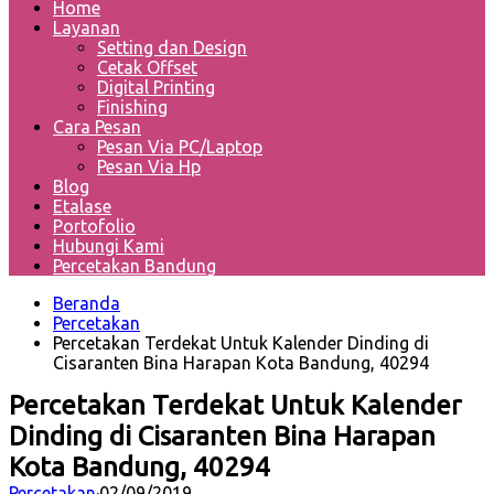
Home
Layanan
Setting dan Design
Cetak Offset
Digital Printing
Finishing
Cara Pesan
Pesan Via PC/Laptop
Pesan Via Hp
Blog
Etalase
Portofolio
Hubungi Kami
Percetakan Bandung
Beranda
Percetakan
Percetakan Terdekat Untuk Kalender Dinding di
Cisaranten Bina Harapan Kota Bandung, 40294
Percetakan Terdekat Untuk Kalender
Dinding di Cisaranten Bina Harapan
Kota Bandung, 40294
Percetakan
·
02/09/2019