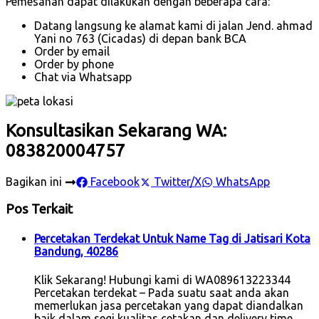
Pemesanan dapat dilakukan dengan beberapa cara:
Datang langsung ke alamat kami di jalan Jend. ahmad
Yani no 763 (Cicadas) di depan bank BCA
Order by email
Order by phone
Chat via Whatsapp
Konsultasikan Sekarang WA:
083820004757
Bagikan ini
Facebook
Twitter/X
WhatsApp
Pos Terkait
Percetakan Terdekat Untuk Name Tag di Jatisari Kota
Bandung, 40286
Klik Sekarang! Hubungi kami di WA089613223344
Percetakan terdekat – Pada suatu saat anda akan
memerlukan jasa percetakan yang dapat diandalkan
baik dalam segi kualitas cetakan dan delivery time.