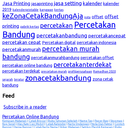
jasa setting
Jasa Printing
kalender
jasaprinting
kalender
2019
kalenderprintable
karyawan
kertas
keZonaCetakBandungAja
offset
offset
nota
Percetakan
percetakan
printing
pabrik kertas
Bandung
percetakanbandung
percetakancepat
percetakan cepat
Percetakan digital
percetakan indonesia
percetakan murah
percetakanmurah
bandung
percetakanmurahbandung
percetakan offset
percetakanterdekat
percetakan online bandung
percetakan terdekat
precetakan murah
profilperusahaan
Ramadhan 2020
zonacetakbandung
zona cetak
sejarah
teratur
bandung
Feed
Subscribe in a reader
Percetakan Online Bandung
Kemasan Makanan
|
Cetak Brosur
|
Buku Tahunan Sekolah
|
Name Tag
|
Paper Bag
|
Stopmap
|
Kop Surat
|
Alas Kaki Cuci Mobil
|
Cetak Kalender
|
Kartu Undangan
|
Nota Dan Faktur
|
Contoh
Banner
|
Harga Banner
|
Cetak Kartu Nama
|
Stiker Makanan
|
Sablon Plastik Kemasan
|
Buku