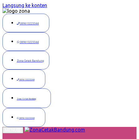
Langsung ke konten
089613223344
089613223344
Zona Cetak Bandung
089613223344
Zona Cetak Bandung
089613223344
MENU