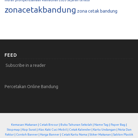
zonacetakbandung
zona cetak bandung
FEED
Subscribe in a reader
Percetakan Online Bandung
Kemasan Makanan
|
Cetak Brosur
|
Buku Tahunan Sekolah
|
Name Tag
|
Paper Bag
|
Stopmap
|
Kop Surat
|
Alas Kaki Cuci Mobil
|
Cetak Kalender
|
Kartu Undangan
|
Nota Dan
Faktur
|
Contoh Banner
|
Harga Banner
|
Cetak Kartu Nama
|
Stiker Makanan
|
Sablon Plastik