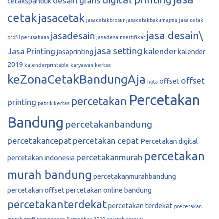
desain grafis
cetakspanduk
cetak
jasacetak
jasacetakbrosur
jasacetakbukumajmu
jasa cetak
jasa desain\
jasadesain
profil perusahaan
jasadesainsertifikat
jasa setting
Jasa Printing
kalender
jasaprinting
kalender
2019
kalenderprintable
karyawan
kertas
keZonaCetakBandungAja
offset
offset
nota
Percetakan
percetakan
printing
pabrik kertas
Bandung
percetakanbandung
percetakancepat
percetakan cepat
Percetakan digital
percetakan
percetakanmurah
percetakan indonesia
murah bandung
percetakanmurahbandung
percetakan offset
percetakan online bandung
percetakanterdekat
percetakan terdekat
precetakan
murah
profilperusahaan
Ramadhan 2020
sejarah
teratur