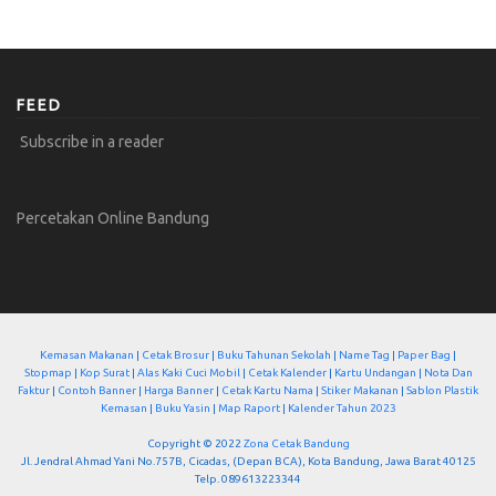
FEED
Subscribe in a reader
Percetakan Online Bandung
Kemasan Makanan
|
Cetak Brosur
|
Buku Tahunan Sekolah
|
Name Tag
|
Paper Bag
|
Stopmap
|
Kop Surat
|
Alas Kaki Cuci Mobil
|
Cetak Kalender
|
Kartu Undangan
|
Nota Dan
Faktur
|
Contoh Banner
|
Harga Banner
|
Cetak Kartu Nama
|
Stiker Makanan
|
Sablon Plastik
Kemasan
|
Buku Yasin
|
Map Raport
|
Kalender Tahun 2023
Copyright © 2022
Zona Cetak Bandung
Jl. Jendral Ahmad Yani No.757B, Cicadas, (Depan BCA), Kota Bandung, Jawa Barat 40125
Telp. 089613223344