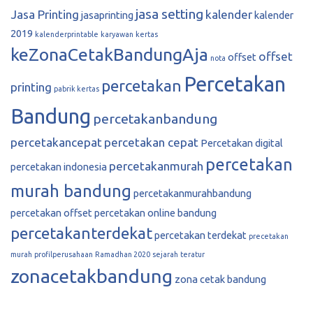
jasa setting
Jasa Printing
kalender
jasaprinting
kalender
2019
kalenderprintable
karyawan
kertas
keZonaCetakBandungAja
offset
offset
nota
Percetakan
percetakan
printing
pabrik kertas
Bandung
percetakanbandung
percetakancepat
percetakan cepat
Percetakan digital
percetakan
percetakanmurah
percetakan indonesia
murah bandung
percetakanmurahbandung
percetakan offset
percetakan online bandung
percetakanterdekat
percetakan terdekat
precetakan
murah
profilperusahaan
Ramadhan 2020
sejarah
teratur
zonacetakbandung
zona cetak bandung