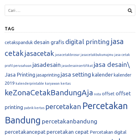
TAG
jasa
digital printing
desain grafis
cetakspanduk
cetak
jasacetak
jasacetakbrosur
jasacetakbukumajmu
jasa cetak
jasa desain\
jasadesain
profil perusahaan
jasadesainsertifikat
jasa setting
Jasa Printing
kalender
jasaprinting
kalender
2019
kalenderprintable
karyawan
kertas
keZonaCetakBandungAja
offset
offset
nota
Percetakan
percetakan
printing
pabrik kertas
Bandung
percetakanbandung
percetakancepat
percetakan cepat
Percetakan digital