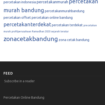
percetakan
percetakanmurah
percetakan indonesia
murah bandung
percetakanmurahbandung
percetakan offset
percetakan online bandung
percetakanterdekat
percetakan terdekat
precetakan
murah
profilperusahaan
Ramadhan 2020
sejarah
teratur
zonacetakbandung
zona cetak bandung
FEED
Subscribe in a reader
Percetakan Online Bandung