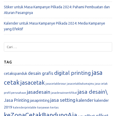
Stiker untuk Masa Kampanye Pilkada 2024: Pahami Pembuatan dan
Aturan Pasangnya
Kalender untuk Masa Kampanye Pilkada 2024: Media Kampanye
yang Efektif
TAG
jasa
digital printing
desain grafis
cetakspanduk
cetak
jasacetak
jasacetakbrosur
jasacetakbukumajmu
jasa cetak
jasa desain\
jasadesain
profil perusahaan
jasadesainsertifikat
jasa setting
Jasa Printing
kalender
jasaprinting
kalender
2019
kalenderprintable
karyawan
kertas
keZonaCetakBandungAja
offset
offset