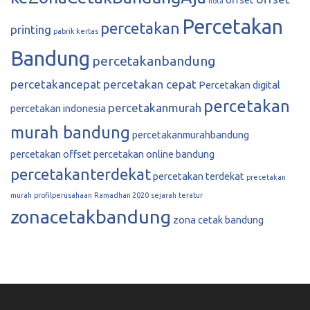
nota
Percetakan
percetakan
printing
pabrik kertas
Bandung
percetakanbandung
percetakancepat
percetakan cepat
Percetakan digital
percetakan
percetakanmurah
percetakan indonesia
murah bandung
percetakanmurahbandung
percetakan offset
percetakan online bandung
percetakanterdekat
percetakan terdekat
precetakan
murah
profilperusahaan
Ramadhan 2020
sejarah
teratur
zonacetakbandung
zona cetak bandung