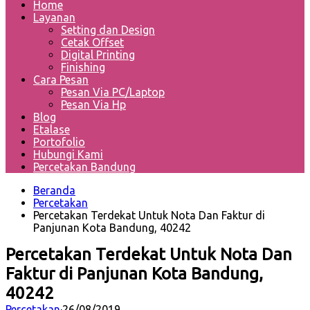
Home
Layanan
Setting dan Design
Cetak Offset
Digital Printing
Finishing
Cara Pesan
Pesan Via PC/Laptop
Pesan Via Hp
Blog
Etalase
Portofolio
Hubungi Kami
Percetakan Bandung
Beranda
Percetakan
Percetakan Terdekat Untuk Nota Dan Faktur di
Panjunan Kota Bandung, 40242
Percetakan Terdekat Untuk Nota Dan
Faktur di Panjunan Kota Bandung,
40242
Percetakan
·
26/08/2019