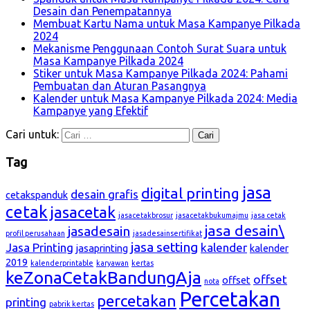
Desain dan Penempatannya
Membuat Kartu Nama untuk Masa Kampanye Pilkada
2024
Mekanisme Penggunaan Contoh Surat Suara untuk
Masa Kampanye Pilkada 2024
Stiker untuk Masa Kampanye Pilkada 2024: Pahami
Pembuatan dan Aturan Pasangnya
Kalender untuk Masa Kampanye Pilkada 2024: Media
Kampanye yang Efektif
Cari untuk:
Tag
jasa
digital printing
desain grafis
cetakspanduk
cetak
jasacetak
jasacetakbrosur
jasacetakbukumajmu
jasa cetak
jasa desain\
jasadesain
profil perusahaan
jasadesainsertifikat
jasa setting
Jasa Printing
kalender
jasaprinting
kalender
2019
kalenderprintable
karyawan
kertas
keZonaCetakBandungAja
offset
offset
nota
Percetakan
percetakan
printing
pabrik kertas