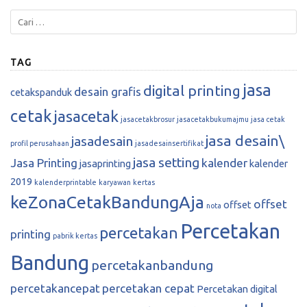
TAG
jasa
digital printing
desain grafis
cetakspanduk
cetak
jasacetak
jasacetakbrosur
jasacetakbukumajmu
jasa cetak
jasa desain\
jasadesain
profil perusahaan
jasadesainsertifikat
jasa setting
Jasa Printing
kalender
jasaprinting
kalender
2019
kalenderprintable
karyawan
kertas
keZonaCetakBandungAja
offset
offset
nota
Percetakan
percetakan
printing
pabrik kertas
Bandung
percetakanbandung
percetakancepat
percetakan cepat
Percetakan digital