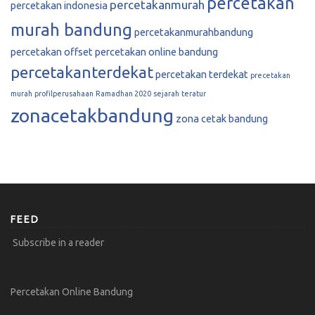
percetakan
percetakanmurah
percetakan indonesia
murah bandung
percetakanmurahbandung
percetakan offset
percetakan online bandung
percetakanterdekat
percetakan terdekat
precetakan
murah
profilperusahaan
Ramadhan 2020
sejarah
teratur
zonacetakbandung
zona cetak bandung
FEED
Subscribe in a reader
Percetakan Online Bandung