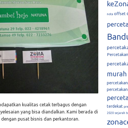
keZon
offset
nota
percet
Band
percetak
Percetakan 
percetak
murah
percetaka
percetakan
percet
apatkan kualitas cetak terbagus dengan
terdekat
pr
elesaian yang bisa diandalkan. Kami berada di
2020
sejarah
t
dengan pusat bisnis dan perkantoran.
zonac