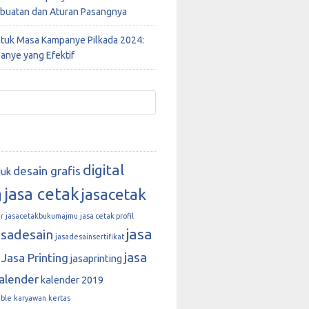
buatan dan Aturan Pasangnya
ntuk Masa Kampanye Pilkada 2024:
anye yang Efektif
digital
desain grafis
duk
jasa cetak
jasacetak
g
r
jasacetakbukumajmu
jasa cetak profil
jasa
asadesain
jasadesainsertifikat
jasa
Jasa Printing
jasaprinting
alender
kalender 2019
able
karyawan
kertas