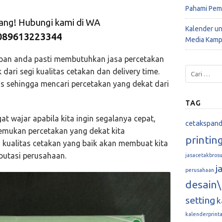
Pahami Pem
rang! Hubungi kami di WA
Kalender u
089613223344
Media Kamp
apan anda pasti membutuhkan jasa percetakan
dari segi kualitas cetakan dan delivery time.
is sehingga mencari percetakan yang dekat dari
TAG
gat wajar apabila kita ingin segalanya cepat,
cetakspan
nemukan percetakan yang dekat kita
printin
 kualitas cetakan yang baik akan membuat kita
putasi perusahaan.
jasacetakbrosu
j
perusahaan
desain\
setting
k
kalenderprint