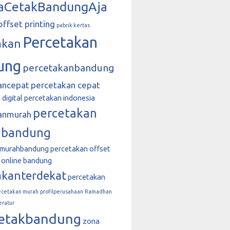
aCetakBandungAja
offset printing
pabrik kertas
Percetakan
akan
ung
percetakanbandung
ancepat
percetakan cepat
digital
percetakan indonesia
percetakan
anmurah
 bandung
nmurahbandung
percetakan offset
 online bandung
akanterdekat
percetakan
ecetakan murah
profilperusahaan
Ramadhan
eratur
etakbandung
zona