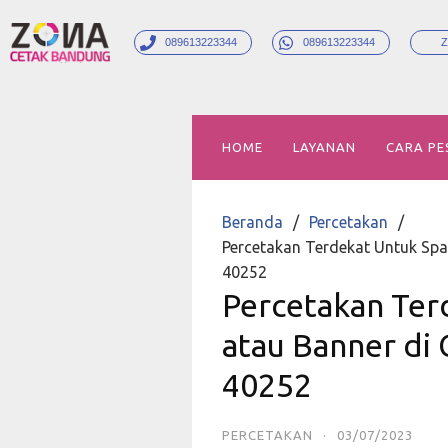
089613223344
089613223344
Z
HOME
LAYANAN
CARA PE
Beranda
Percetakan
Percetakan Terdekat Untuk Spa
40252
Percetakan Ter
atau Banner di 
40252
PERCETAKAN
·
03/07/2023