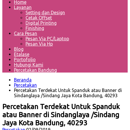
Home
Layanan
Setting dan Design
Cetak Offset
Digital Printing
Finishing
Cara Pesan
Pesan Via PC/Laptop
Pesan Via Hp
Blog
Etalase
Portofolio
Hubungi Kami
Percetakan Bandung
Beranda
Percetakan
Percetakan Terdekat Untuk Spanduk atau Banner di
Sindanglaya /Sindang Jaya Kota Bandung, 40293
Percetakan Terdekat Untuk Spanduk
atau Banner di Sindanglaya /Sindang
Jaya Kota Bandung, 40293
Percetakan
·
02/09/2019