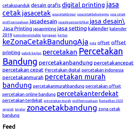
jasa
digital printing
desain grafis
cetakspanduk
cetak
jasacetak
jasacetakbrosur
jasacetakbukumajmu
jasa cetak
jasa desain\
jasadesain
profil perusahaan
jasadesainsertifikat
jasa setting
Jasa Printing
kalender
jasaprinting
kalender
2019
kalenderprintable
karyawan
kertas
keZonaCetakBandungAja
offset
offset
nota
Percetakan
percetakan
printing
pabrik kertas
Bandung
percetakanbandung
percetakancepat
percetakan cepat
Percetakan digital
percetakan indonesia
percetakan murah
percetakanmurah
bandung
percetakanmurahbandung
percetakan offset
percetakanterdekat
percetakan online bandung
percetakan terdekat
precetakan murah
profilperusahaan
Ramadhan 2020
zonacetakbandung
zona cetak
sejarah
teratur
bandung
Feed